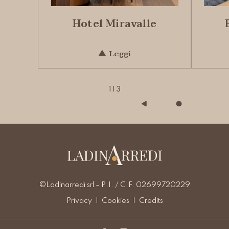
Hotel Miravalle
Leggi
1
|
3
©Ladinarredi srl – P.I. / C.F. 02699720229
Privacy
Cookies
Credits